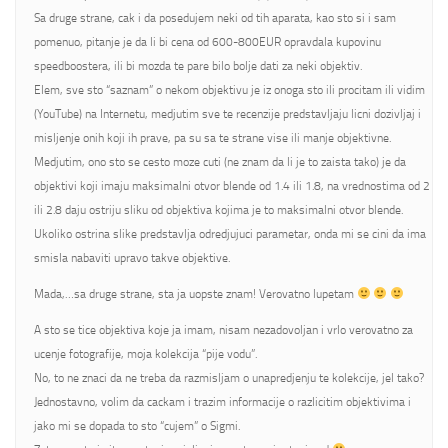
Sa druge strane, cak i da posedujem neki od tih aparata, kao sto si i sam
pomenuo, pitanje je da li bi cena od 600-800EUR opravdala kupovinu
speedboostera, ili bi mozda te pare bilo bolje dati za neki objektiv.
Elem, sve sto “saznam” o nekom objektivu je iz onoga sto ili procitam ili vidim
(YouTube) na Internetu, medjutim sve te recenzije predstavljaju licni dozivljaj i
misljenje onih koji ih prave, pa su sa te strane vise ili manje objektivne.
Medjutim, ono sto se cesto moze cuti (ne znam da li je to zaista tako) je da
objektivi koji imaju maksimalni otvor blende od 1.4 ili 1.8, na vrednostima od 2
ili 2.8 daju ostriju sliku od objektiva kojima je to maksimalni otvor blende.
Ukoliko ostrina slike predstavlja odredjujuci parametar, onda mi se cini da ima
smisla nabaviti upravo takve objektive.
Mada,…sa druge strane, sta ja uopste znam! Verovatno lupetam
A sto se tice objektiva koje ja imam, nisam nezadovoljan i vrlo verovatno za
ucenje fotografije, moja kolekcija “pije vodu”.
No, to ne znaci da ne treba da razmisljam o unapredjenju te kolekcije, jel tako?
Jednostavno, volim da cackam i trazim informacije o razlicitim objektivima i
jako mi se dopada to sto “cujem” o Sigmi.