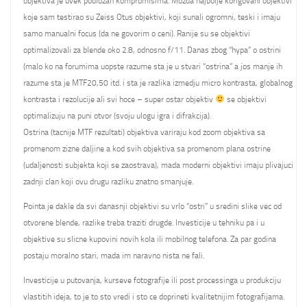
objektiva je uvek podlozan kompromisima. Mozda najbolje korigovani objektivi
koje sam testirao su Zeiss Otus objektivi, koji sunali ogromni, teski i imaju
samo manualni focus (da ne govorim o ceni). Ranije su se objektivi
optimalizovali za blende oko 2.8, odnosno f/11. Danas zbog “hypa” o ostrini
(malo ko na forumima uopste razume sta je u stvari “ostrina” a jos manje ih
razume sta je MTF20,50 itd. i sta je razlika izmedju micro kontrasta, globalnog
kontrasta i rezolucije ali svi hoce – super ostar objektiv
se objektivi
optimalizuju na puni otvor (svoju ulogu igra i difrakcija).
Ostrina (tacnije MTF rezultati) objektiva variraju kod zoom objektiva sa
promenom zizne daljine a kod svih objektiva sa promenom plana ostrine
(udaljenosti subjekta koji se zaostrava), mada moderni objektivi imaju plivajuci
zadnji clan koji ovu drugu razliku znatno smanjuje.
Pointa je dakle da svi danasnji objektivi su vrlo “ostri” u sredini slike vec od
otvorene blende, razlike treba traziti drugde. Investicije u tehniku pa i u
objektive su slicne kupovini novih kola ili mobilnog telefona. Za par godina
postaju moralno stari, mada im naravno nista ne fali.
Investicije u putovanja, kurseve fotografije ili post processinga u produkciju
vlastitih ideja, to je to sto vredi i sto ce doprineti kvalitetnijim fotografijama.