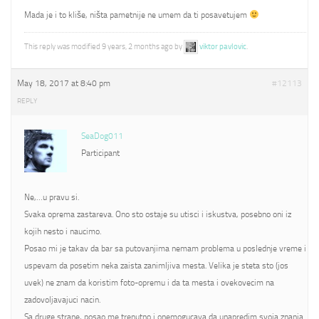
Mada je i to kliše, ništa pametnije ne umem da ti posavetujem
This reply was modified 9 years, 2 months ago by
viktor pavlovic
.
May 18, 2017 at 8:40 pm
#12113
REPLY
SeaDog011
Participant
Ne,…u pravu si.
Svaka oprema zastareva. Ono sto ostaje su utisci i iskustva, posebno oni iz
kojih nesto i naucimo.
Posao mi je takav da bar sa putovanjima nemam problema u poslednje vreme i
uspevam da posetim neka zaista zanimljiva mesta. Velika je steta sto (jos
uvek) ne znam da koristim foto-opremu i da ta mesta i ovekovecim na
zadovoljavajuci nacin.
Sa druge strane, posao me trenutno i onemogucava da unapredim svoja znanja.