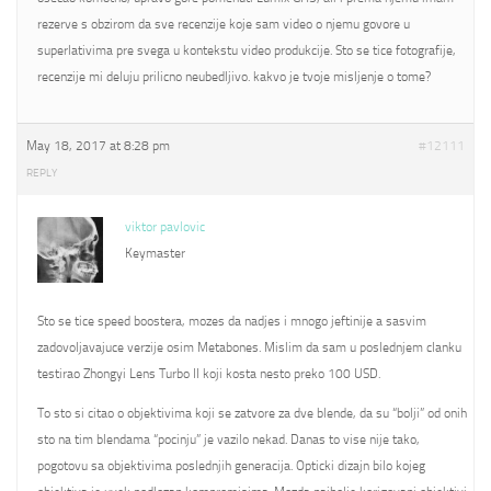
rezerve s obzirom da sve recenzije koje sam video o njemu govore u
superlativima pre svega u kontekstu video produkcije. Sto se tice fotografije,
recenzije mi deluju prilicno neubedljivo. kakvo je tvoje misljenje o tome?
May 18, 2017 at 8:28 pm
#12111
REPLY
viktor pavlovic
Keymaster
Sto se tice speed boostera, mozes da nadjes i mnogo jeftinije a sasvim
zadovoljavajuce verzije osim Metabones. Mislim da sam u poslednjem clanku
testirao Zhongyi Lens Turbo II koji kosta nesto preko 100 USD.
To sto si citao o objektivima koji se zatvore za dve blende, da su “bolji” od onih
sto na tim blendama “pocinju” je vazilo nekad. Danas to vise nije tako,
pogotovu sa objektivima poslednjih generacija. Opticki dizajn bilo kojeg