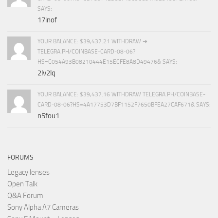
SAYS:
17inof
YOUR BALANCE: $39,437.21 WITHDRAW ➜
TELEGRA.PH/COINBASE-CARD-08-06?
HS=C054A93B08210444E15ECFE8A8D49476& SAYS:
2lv2lq
YOUR BALANCE: $39,437.16 WITHDRAW TELEGRA.PH/COINBASE-
CARD-08-06?HS=4A17753D7BF1152F7650BFEA27CAF671& SAYS:
n5fou1
FORUMS
Legacy lenses
Open Talk
Q&A Forum
Sony Alpha A7 Cameras