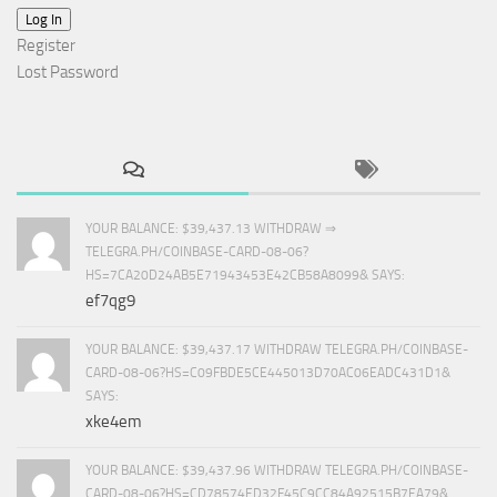
Log In
Register
Lost Password
YOUR BALANCE: $39,437.13 WITHDRAW ⇒
TELEGRA.PH/COINBASE-CARD-08-06?
HS=7CA20D24AB5E71943453E42CB58A8099& SAYS:
ef7qg9
YOUR BALANCE: $39,437.17 WITHDRAW TELEGRA.PH/COINBASE-
CARD-08-06?HS=C09FBDE5CE445013D70AC06EADC431D1&
SAYS:
xke4em
YOUR BALANCE: $39,437.96 WITHDRAW TELEGRA.PH/COINBASE-
CARD-08-06?HS=CD78574ED32F45C9CC84A92515B7EA79&