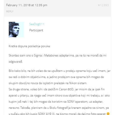
February 11, 2018 at 12:35 pm
#12393
REPLY
SeaDog011
Participant
Kratka dopuna poslednje poruke:
Skontao sam ono o Sigma i Metabones adapterima, pa na to ne moraš da mi
odgovaraš.
Bilo kako bilo, ne bih voleo da se upuštam u prodaju opreme koju već imam, jer
se radi o dobrim objektivima, a jedino prodajom ove opreme bih mogao da
skupim dovoljno novca da isplatim prelazak na Nikon sistem.
Sa druge strane, voleo bih i da zadržim Canon 80D, jer misim da je ipak fin
aparat u pitanju, za njega već imam skoro sve objektive koji mi trebaju, a i ako
kupim još neki i taj bih mogao da koristim sa SONY aparatom, uz adapter,
naravno. Takođe, planiram da u školu fotografije krenem zajedno sa sinom, pa
u sučaju ako bih kupio SONY A7R III, ne bismo morali da delimo foto-aparat