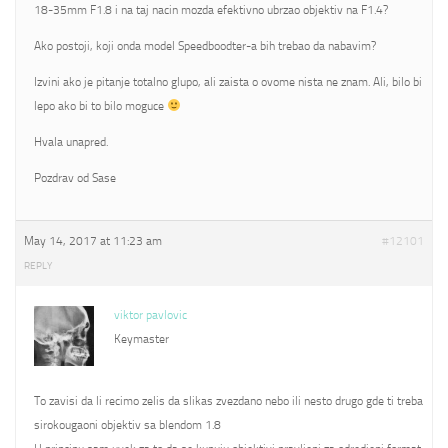
18-35mm F1.8 i na taj nacin mozda efektivno ubrzao objektiv na F1.4?
Ako postoji, koji onda model Speedboodter-a bih trebao da nabavim?
Izvini ako je pitanje totalno glupo, ali zaista o ovome nista ne znam. Ali, bilo bi
lepo ako bi to bilo moguce
Hvala unapred.
Pozdrav od Sase
May 14, 2017 at 11:23 am
#12101
REPLY
viktor pavlovic
Keymaster
To zavisi da li recimo zelis da slikas zvezdano nebo ili nesto drugo gde ti treba
sirokougaoni objektiv sa blendom 1.8