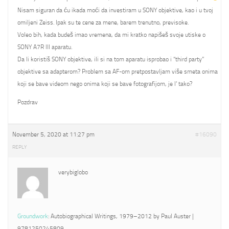
Nisam siguran da ću ikada moći da investiram u SONY objektive, kao i u tvoj
omiljeni Zeiss. Ipak su te cene za mene, barem trenutno, previsoke.
Voleo bih, kada budeš imao vremena, da mi kratko napišeš svoje utiske o
SONY A7R III aparatu.
Da li koristiš SONY objektive, ili si na tom aparatu isprobao i “third party”
objektive sa adapterom? Problem sa AF-om pretpostavljam više smeta onima
koji se bave videom nego onima koji se bave fotografijom, je l’ tako?
Pozdrav
November 5, 2020 at 11:27 pm
#16090
REPLY
verybiglobo
Groundwork
: Autobiographical Writings, 1979–2012 by Paul Auster |
9781250245809