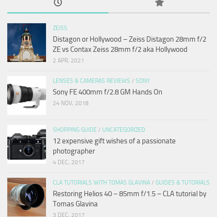
ZEISS
Distagon or Hollywood – Zeiss Distagon 28mm f/2
ZE vs Contax Zeiss 28mm f/2 aka Hollywood
2 APR, 2021
LENSES & CAMERAS REVIEWS
/
SONY
Sony FE 400mm f/2.8 GM Hands On
24 NOV, 2018
SHOPPING GUIDE
/
UNCATEGORIZED
12 expensive gift wishes of a passionate
photographer
4 DEC, 2017
CLA TUTORIALS WITH TOMAS GLAVINA
/
GUIDES & TUTORIALS
Restoring Helios 40 – 85mm f/1.5 – CLA tutorial by
Tomas Glavina
3 DEC, 2017