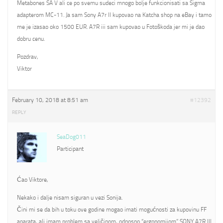
Metabones SA V ali ce po svemu sudeci mnogo bolje funkcionisati sa Sigma
adapterom MC-11. Ja sam Sony A7r II kupovao na Katcha shop na eBay i tamo
me je izasao oko 1500 EUR. A7R iii sam kupovao u Fotoškoda jer mi je dao
dobru cenu.
Pozdrav,
Viktor
February 10, 2018 at 8:51 am
#12392
REPLY
SeaDog011
Participant
Ćao Viktore,
Nekako i dalje nisam siguran u vezi Sonija.
Čini mi se da bih u toku ove godine mogao imati mogućnosti za kupovinu FF
aparata, ali imam problem sa veličinom, odnosno “ergonomijom” SONY A7R III