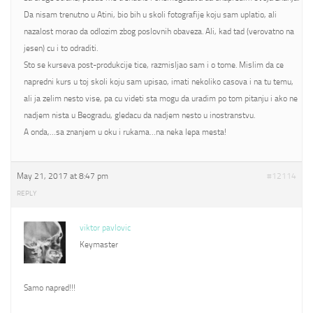
Da nisam trenutno u Atini, bio bih u skoli fotografije koju sam uplatio, ali
nazalost morao da odlozim zbog poslovnih obaveza. Ali, kad tad (verovatno na
jesen) cu i to odraditi.
Sto se kurseva post-produkcije tice, razmisljao sam i o tome. Mislim da ce
napredni kurs u toj skoli koju sam upisao, imati nekoliko casova i na tu temu,
ali ja zelim nesto vise, pa cu videti sta mogu da uradim po tom pitanju i ako ne
nadjem nista u Beogradu, gledacu da nadjem nesto u inostranstvu.
A onda,…sa znanjem u oku i rukama…na neka lepa mesta!
May 21, 2017 at 8:47 pm
#12114
REPLY
viktor pavlovic
Keymaster
Samo napred!!!