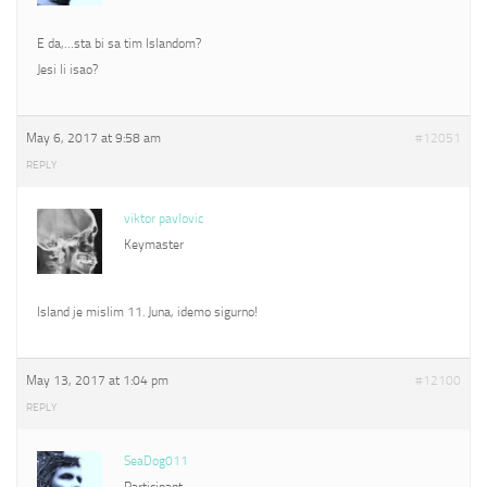
E da,…sta bi sa tim Islandom?
Jesi li isao?
May 6, 2017 at 9:58 am
#12051
REPLY
viktor pavlovic
Keymaster
Island je mislim 11. Juna, idemo sigurno!
May 13, 2017 at 1:04 pm
#12100
REPLY
SeaDog011