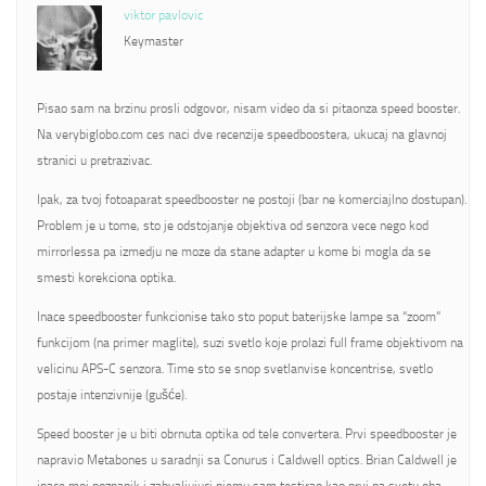
viktor pavlovic
Keymaster
Pisao sam na brzinu prosli odgovor, nisam video da si pitaonza speed booster.
Na verybiglobo.com ces naci dve recenzije speedboostera, ukucaj na glavnoj
stranici u pretrazivac.
Ipak, za tvoj fotoaparat speedbooster ne postoji (bar ne komerciajlno dostupan).
Problem je u tome, sto je odstojanje objektiva od senzora vece nego kod
mirrorlessa pa izmedju ne moze da stane adapter u kome bi mogla da se
smesti korekciona optika.
Inace speedbooster funkcionise tako sto poput baterijske lampe sa “zoom”
funkcijom (na primer maglite), suzi svetlo koje prolazi full frame objektivom na
velicinu APS-C senzora. Time sto se snop svetlanvise koncentrise, svetlo
postaje intenzivnije (gušće).
Speed booster je u biti obrnuta optika od tele convertera. Prvi speedbooster je
napravio Metabones u saradnji sa Conurus i Caldwell optics. Brian Caldwell je