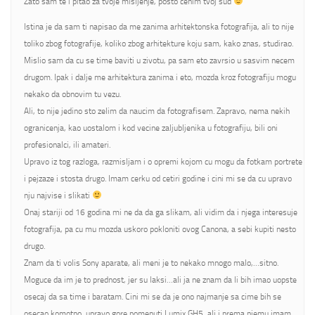
Zato sam te i pitao za tvoje misljenje, posto cenim tvoj sud
Istina je da sam ti napisao da me zanima arhitektonska fotografija, ali to nije
toliko zbog fotografije, koliko zbog arhitekture koju sam, kako znas, studirao.
Mislio sam da cu se time baviti u zivotu, pa sam eto zavrsio u sasvim necem
drugom. Ipak i dalje me arhitektura zanima i eto, mozda kroz fotografiju mogu
nekako da obnovim tu vezu.
Ali, to nije jedino sto zelim da naucim da fotografisem. Zapravo, nema nekih
ogranicenja, kao uostalom i kod vecine zaljubljenika u fotografiju, bili oni
profesionalci, ili amateri.
Upravo iz tog razloga, razmisljam i o opremi kojom cu mogu da fotkam portrete
i pejzaze i stosta drugo. Imam cerku od cetiri godine i cini mi se da cu upravo
nju najvise i slikati
Onaj stariji od 16 godina mi ne da da ga slikam, ali vidim da i njega interesuje
fotografija, pa cu mu mozda uskoro pokloniti ovog Canona, a sebi kupiti nesto
drugo.
Znam da ti volis Sony aparate, ali meni je to nekako mnogo malo,…sitno.
Moguce da im je to prednost, jer su laksi…ali ja ne znam da li bih imao uopste
osecaj da sa time i baratam. Cini mi se da je ono najmanje sa cime bih se
osecao komotno, upravo gore pomenuti Lumix GH5, ali i prema njemu imam