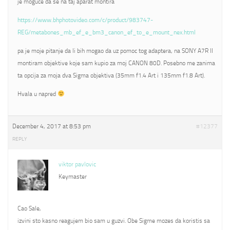
je moguce da se na taj aparat montira
https://www.bhphotovideo.com/c/product/983747-
REG/metabones_mb_ef_e_bm3_canon_ef_to_e_mount_nex.html
pa je moje pitanje da li bih mogao da uz pomoc tog adaptera, na SONY A7R II
montiram objektive koje sam kupio za moj CANON 80D. Posebno me zanima
ta opcija za moja dva Sigma objektiva (35mm f1.4 Art i 135mm f1.8 Art).
Hvala u napred
December 4, 2017 at 8:53 pm
#12377
REPLY
viktor pavlovic
Keymaster
Cao Sale,
izvini sto kasno reagujem bio sam u guzvi. Obe Sigme mozes da koristis sa