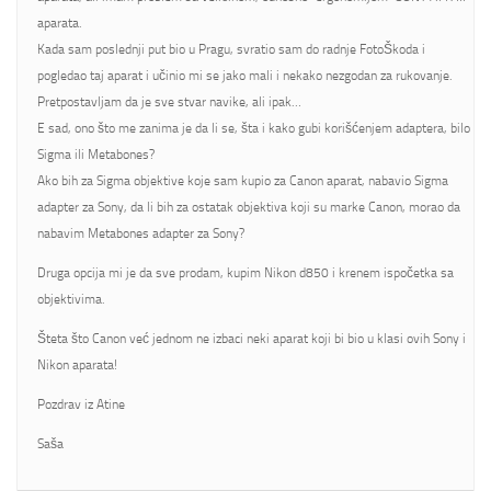
aparata.
Kada sam poslednji put bio u Pragu, svratio sam do radnje FotoŠkoda i
pogledao taj aparat i učinio mi se jako mali i nekako nezgodan za rukovanje.
Pretpostavljam da je sve stvar navike, ali ipak…
E sad, ono što me zanima je da li se, šta i kako gubi korišćenjem adaptera, bilo
Sigma ili Metabones?
Ako bih za Sigma objektive koje sam kupio za Canon aparat, nabavio Sigma
adapter za Sony, da li bih za ostatak objektiva koji su marke Canon, morao da
nabavim Metabones adapter za Sony?
Druga opcija mi je da sve prodam, kupim Nikon d850 i krenem ispočetka sa
objektivima.
Šteta što Canon već jednom ne izbaci neki aparat koji bi bio u klasi ovih Sony i
Nikon aparata!
Pozdrav iz Atine
Saša