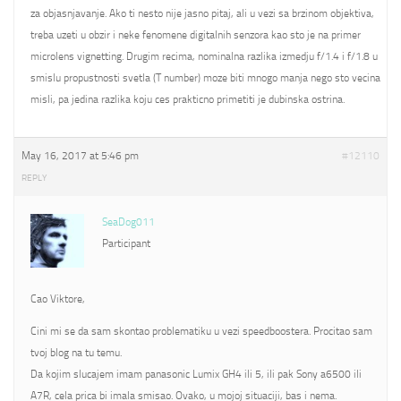
za objasnjavanje. Ako ti nesto nije jasno pitaj, ali u vezi sa brzinom objektiva,
treba uzeti u obzir i neke fenomene digitalnih senzora kao sto je na primer
microlens vignetting. Drugim recima, nominalna razlika izmedju f/1.4 i f/1.8 u
smislu propustnosti svetla (T number) moze biti mnogo manja nego sto vecina
misli, pa jedina razlika koju ces prakticno primetiti je dubinska ostrina.
May 16, 2017 at 5:46 pm
#12110
REPLY
SeaDog011
Participant
Cao Viktore,
Cini mi se da sam skontao problematiku u vezi speedboostera. Procitao sam
tvoj blog na tu temu.
Da kojim slucajem imam panasonic Lumix GH4 ili 5, ili pak Sony a6500 ili
A7R, cela prica bi imala smisao. Ovako, u mojoj situaciji, bas i nema.