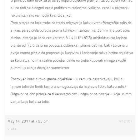
U principu sam uvek za to da se kupuju objektivi pravljeni za odredjeni format
ali ne radi se o dogmi vec o prakticnim razlozima (velicina, cena i u najmanju
ruku slican ako ne inbolji kvalitet slike).
Prvo pitanje na koje treba da trazis odgovor je kakvu vrstu fotografije zelis da
slikas, pa se onda odredis prema tehnickim zahtevima. 35mm nije portretna
duzina, pitanje je kada ces koristiti f/1.4 ili f/1.8? Za arhitekturu se koriste
blende od f/5,6 da bi se povecala dubinska i plosna ostrina. Cak i Leica je u
svoje vreme pisala da preporucuju kupovinu i koriscenje takve brzine objektiva
za koju stvarno ima realne potrebe, dakle ne treba kupovati mnogo skuplji
summilux ako je dovoljan summicron.
Posto vec imas sirokougaone objektive – u cemu te ogranicavaju, koji su
njihovi tehnicki limiti koji ti onemogucavaju da napravis fotku kakvu zelis?
Odgovor na obo pitanje ce ti verovatno dati i odgovor na pitanje – koja 35mm
varijanta je bolja za tebe.
May 14, 2017 at 7:55 pm
#12107
REPLY