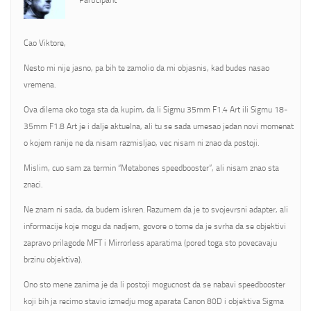
Participant
Cao Viktore,
Nesto mi nije jasno, pa bih te zamolio da mi objasnis, kad budes nasao
vremena.
Ova dilema oko toga sta da kupim, da li Sigmu 35mm F1.4 Art ili Sigmu 18-
35mm F1.8 Art je i dalje aktuelna, ali tu se sada umesao jedan novi momenat
o kojem ranije ne da nisam razmisljao, vec nisam ni znao da postoji.
Mislim, cuo sam za termin “Metabones speedbooster”, ali nisam znao sta
znaci.
Ne znam ni sada, da budem iskren. Razumem da je to svojevrsni adapter, ali
informacije koje mogu da nadjem, govore o tome da je svrha da se objektivi
zapravo prilagode MFT i Mirrorless aparatima (pored toga sto povecavaju
brzinu objektiva).
Ono sto mene zanima je da li postoji mogucnost da se nabavi speedbooster
koji bih ja recimo stavio izmedju mog aparata Canon 80D i objektiva Sigma