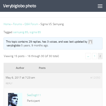
Verybiglobo photo
Home
›
Forums
›
Q&A Forum
›
Sigma VS. Samyang
Tagged:
samyang 85
,
sigma 85
This topic contains 29 replies, has 3 voices, and was last updated by
verybiglobo
5 years, 9 months ago
.
Viewing 15 posts - 16 through 30 (of 30 total)
←
1
2
Author
Posts
May 6, 2017 at 7:23 am
#12050
REPLY
SeaDog011
Participant