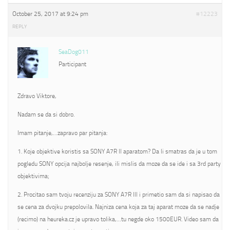
October 25, 2017 at 9:24 pm
#12223
REPLY
SeaDog011
Participant
Zdravo Viktore,
Nadam se da si dobro.
Imam pitanje,…zapravo par pitanja:
1. Koje objektive koristis sa SONY A7R II aparatom? Da li smatras da je u tom
pogledu SONY opcija najbolje resenje, ili mislis da moze da se ide i sa 3rd party
objektivima;
2. Procitao sam tvoju recenziju za SONY A7R III i primetio sam da si napisao da
se cena za dvojku prepolovila. Najniza cena koja za taj aparat moze da se nadje
(recimo) na heureka.cz je upravo tolika,…tu negde oko 1500EUR. Video sam da