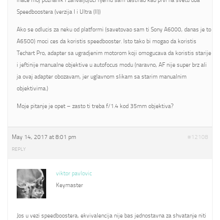
inace moj poznanik i zahvaljujuci njemu sam testirao kao prvi na svetu oba
Speedboostera (verzija I i Ultra (II))
Ako se odlucis za neku od platformi (savetovao sam ti Sony A6000, danas je to
A6500) moci ces da koristis speedbooster. Isto tako bi mogao da koristis
Techart Pro, adapter sa ugradjenim motorom koji omogucava da koristis starije
i jeftinije manualne objektive u autofocus modu (naravno, AF nije super brz ali
ja ovaj adapter obozavam, jer uglavnom slikam sa starim manualnim
objektivima.)
Moje pitanje je opet – zasto ti treba f/1.4 kod 35mm objektiva?
May 14, 2017 at 8:01 pm
#12108
REPLY
viktor pavlovic
Keymaster
Jos u vezi speedboostera, ekvivalencija nije bas jednostavna za shvatanje niti