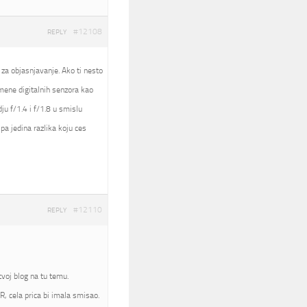
#12108
REPLY
 za objasnjavanje. Ako ti nesto
nomene digitalnih senzora kao
ju f/1.4 i f/1.8 u smislu
pa jedina razlika koju ces
#12110
REPLY
voj blog na tu temu.
, cela prica bi imala smisao.