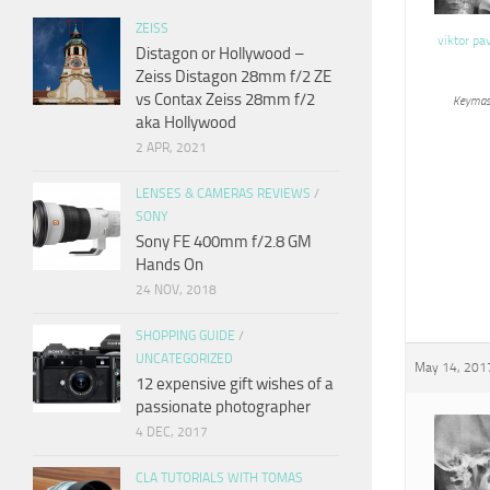
ZEISS
viktor pa
Distagon or Hollywood –
Zeiss Distagon 28mm f/2 ZE
vs Contax Zeiss 28mm f/2
Keymas
aka Hollywood
2 APR, 2021
LENSES & CAMERAS REVIEWS
/
SONY
Sony FE 400mm f/2.8 GM
Hands On
24 NOV, 2018
SHOPPING GUIDE
/
UNCATEGORIZED
May 14, 2017
12 expensive gift wishes of a
passionate photographer
4 DEC, 2017
CLA TUTORIALS WITH TOMAS