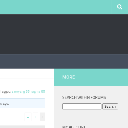
MORE
Tagged:
samyang 85
,
sigma 85
SEARCH WITHIN FORUMS
hs ago
.
Search
for:
←
1
2
MY ACCOUNT