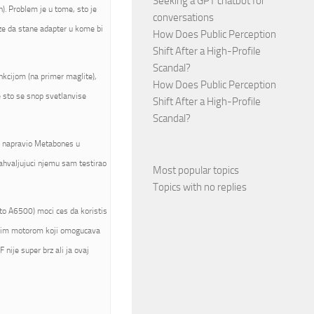
Seeking a GPT chatbot for
). Problem je u tome, sto je
conversations
ze da stane adapter u kome bi
How Does Public Perception
Shift After a High-Profile
Scandal?
nkcijom (na primer maglite),
How Does Public Perception
e sto se snop svetlanvise
Shift After a High-Profile
Scandal?
je napravio Metabones u
zahvaljujuci njemu sam testirao
Most popular topics
Topics with no replies
to A6500) moci ces da koristis
jenim motorom koji omogucava
 nije super brz ali ja ovaj