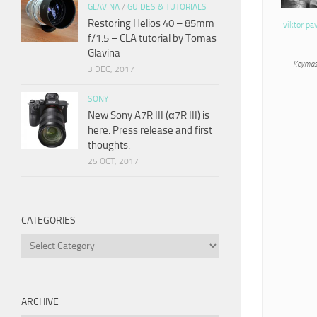
GLAVINA
/
GUIDES & TUTORIALS
Restoring Helios 40 – 85mm
viktor pa
f/1.5 – CLA tutorial by Tomas
Glavina
Keymas
3 DEC, 2017
SONY
New Sony A7R III (α7R III) is
here. Press release and first
thoughts.
25 OCT, 2017
CATEGORIES
Categories
ARCHIVE