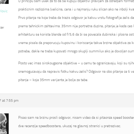
U principu sam uvek za to da se kupuju objektivi pravljeni za odredjeni format
prakticnim razlozima (velicina, cena i u najmanju ruku slican ako ne inbolji kval
vlovic
Prvo pitanje na koje treba da trazis odgovor je kakvu vrstu fotografije zelis d
prema tehnickim zahtevima. 35mm nije portretna duzina, pitanje je kada ces kor
ter
arhitekturu se koriste blende od f/5,6 da bi se povecala dubinska i plosna ostr
vreme pisala da preporucuju kupovinu i koriscenje takve brzine objektiva za k
potrebe, dakle ne treba kupovati mnogo skuplji summilux ako je dovoljan su
Posto vec imas sirokougaone objektive – u cemu te ogranicavaju, koji su njihovi
onemogucavaju da napravis fotku kakvu zelis? Odgovor na obo pitanje ce ti ve
pitanje – koja 35mm varijanta je bolja za tebe.
 at 7:55 pm
Pisao sam na brzinu prosli odgovor, nisam video da si pitaonza speed booster
dve recenzije speedboostera, ukucaj na glavnoj stranici u pretrazivac.