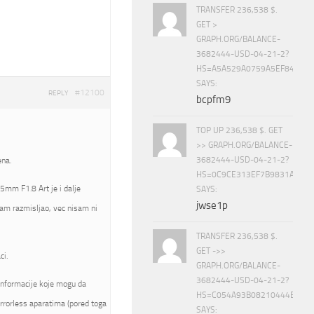
TRANSFER 236,538 $.
GET >
GRAPH.ORG/BALANCE-
3682444-USD-04-21-2?
HS=A5A529A0759A5EF840E8
SAYS:
#12100
REPLY
bcpfm9
TOP UP 236,538 $. GET
>> GRAPH.ORG/BALANCE-
3682444-USD-04-21-2?
ena.
HS=0C9CE313EF7B9831A888D
5mm F1.8 Art je i dalje
SAYS:
jwse1p
am razmisljao, vec nisam ni
TRANSFER 236,538 $.
GET ->>
ci.
GRAPH.ORG/BALANCE-
3682444-USD-04-21-2?
informacije koje mogu da
HS=C054A93B08210444E15E
rrorless aparatima (pored toga
SAYS: