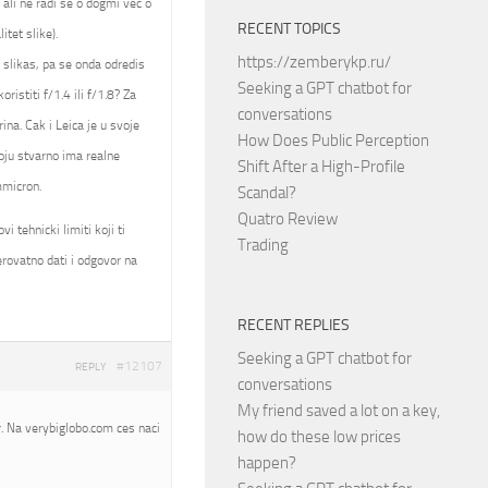
 ali ne radi se o dogmi vec o
RECENT TOPICS
itet slike).
https://zemberykp.ru/
a slikas, pa se onda odredis
Seeking a GPT chatbot for
istiti f/1.4 ili f/1.8? Za
conversations
ina. Cak i Leica je u svoje
How Does Public Perception
oju stvarno ima realne
Shift After a High-Profile
mmicron.
Scandal?
Quatro Review
 tehnicki limiti koji ti
Trading
rovatno dati i odgovor na
RECENT REPLIES
Seeking a GPT chatbot for
#12107
REPLY
conversations
My friend saved a lot on a key,
. Na verybiglobo.com ces naci
how do these low prices
happen?