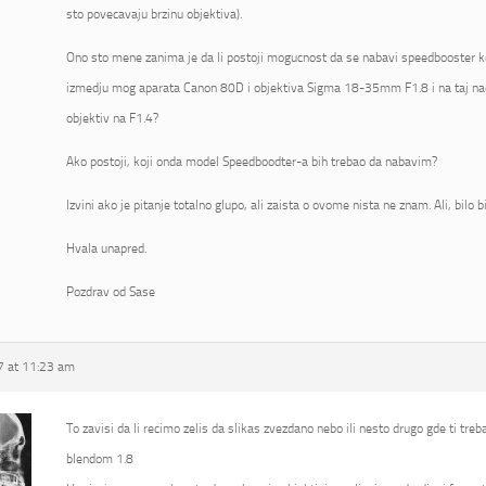
sto povecavaju brzinu objektiva).
Ono sto mene zanima je da li postoji mogucnost da se nabavi speedbooster koj
izmedju mog aparata Canon 80D i objektiva Sigma 18-35mm F1.8 i na taj na
objektiv na F1.4?
Ako postoji, koji onda model Speedboodter-a bih trebao da nabavim?
Izvini ako je pitanje totalno glupo, ali zaista o ovome nista ne znam. Ali, bilo 
Hvala unapred.
Pozdrav od Sase
 at 11:23 am
To zavisi da li recimo zelis da slikas zvezdano nebo ili nesto drugo gde ti tre
blendom 1.8