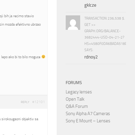
gklcze
i bih ja recimo stavio
TRANSACTION 236,538 $.
cin mozda efektivno ubrzao
GET >>
GRAPH.ORG/BALANCE-
3682444-USD-04-21-2?
HS=4580F0DA6BADA518D5E8
SAYS:
rdnoy2
bi lepo ako bi to bilo moguce
FORUMS
Legacy lenses
Open Talk
#12101
REPLY
Q&A Forum
Sony Alpha A7 Cameras
ba sirokougaoni objektiv sa
Sony E Mount – Lenses