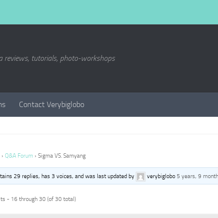
a reviews, tutorials, photo-workshops
ms
Contact Verybiglobo
›
Q&A Forum
›
Sigma VS. Samyang
ntains 29 replies, has 3 voices, and was last updated by
verybiglobo
5 years, 9 mont
s - 16 through 30 (of 30 total)