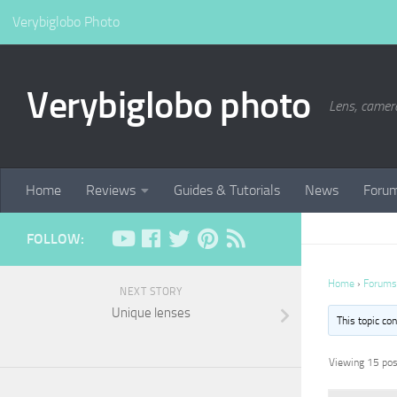
Verybiglobo Photo
Verybiglobo photo
Lens, camer
Home
Reviews
Guides & Tutorials
News
Foru
FOLLOW:
Home
›
Forums
NEXT STORY
Unique lenses
This topic co
Viewing 15 post