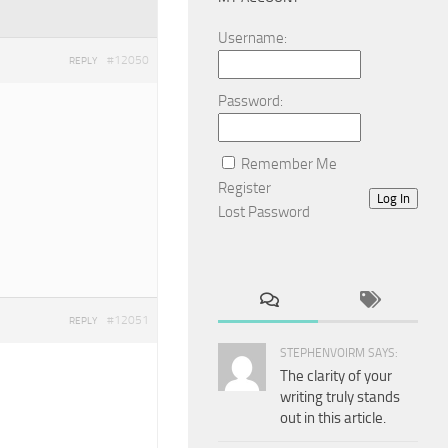
Username:
#12050
REPLY
Password:
Remember Me
Register
Log In
Lost Password
#12051
REPLY
STEPHENVOIRM SAYS:
The clarity of your
writing truly stands
out in this article.