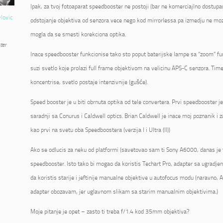
Ipak, za tvoj fotoaparat speedbooster ne postoji (bar ne komerciajlno dostupan
vlovic
odstojanje objektiva od senzora vece nego kod mirrorlessa pa izmedju ne mo
mogla da se smesti korekciona optika.
ter
Inace speedbooster funkcionise tako sto poput baterijske lampe sa “zoom” fu
suzi svetlo koje prolazi full frame objektivom na velicinu APS-C senzora. Tim
koncentrise, svetlo postaje intenzivnije (gušće).
Speed booster je u biti obrnuta optika od tele convertera. Prvi speedbooster 
saradnji sa Conurus i Caldwell optics. Brian Caldwell je inace moj poznanik i 
kao prvi na svetu oba Speedboostera (verzija I i Ultra (II))
Ako se odlucis za neku od platformi (savetovao sam ti Sony A6000, danas je 
speedbooster. Isto tako bi mogao da koristis Techart Pro, adapter sa ugrad
da koristis starije i jeftinije manualne objektive u autofocus modu (naravno, AF
adapter obozavam, jer uglavnom slikam sa starim manualnim objektivima.)
Moje pitanje je opet – zasto ti treba f/1.4 kod 35mm objektiva?