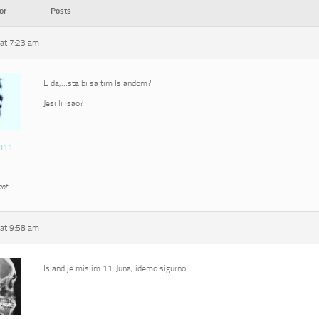
or
Posts
at 7:23 am
E da,…sta bi sa tim Islandom?
Jesi li isao?
011
ant
at 9:58 am
Island je mislim 11. Juna, idemo sigurno!