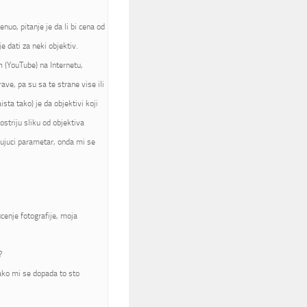
nuo, pitanje je da li bi cena od
 dati za neki objektiv.
m (YouTube) na Internetu,
rave, pa su sa te strane vise ili
sta tako) je da objektivi koji
ostriju sliku od objektiva
jujuci parametar, onda mi se
cenje fotografije, moja
?
jako mi se dopada to sto