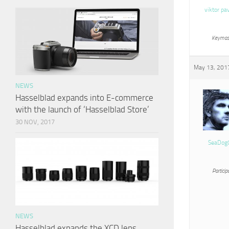
viktor pa
Keymas
May 13, 2017
NEWS
Hasselblad expands into E-commerce
with the launch of ‘Hasselblad Store’
30 NOV, 2017
SeaDog
Particip
NEWS
Hasselblad expands the XCD lens