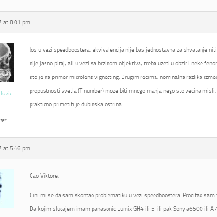
 at 8:01 pm
Jos u vezi speedboostera, ekvivalencija nije bas jednostavna za shvatanje niti
nije jasno pitaj, ali u vezi sa brzinom objektiva, treba uzeti u obzir i neke fe
sto je na primer microlens vignetting. Drugim recima, nominalna razlika izmed
propustnosti svetla (T number) moze biti mnogo manja nego sto vecina misli, 
vlovic
prakticno primetiti je dubinska ostrina.
ter
 at 5:46 pm
Cao Viktore,
Cini mi se da sam skontao problematiku u vezi speedboostera. Procitao sam t
Da kojim slucajem imam panasonic Lumix GH4 ili 5, ili pak Sony a6500 ili A7R