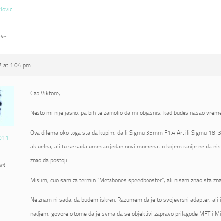
vlovic
ter
 at 1:04 pm
Cao Viktore,
Nesto mi nije jasno, pa bih te zamolio da mi objasnis, kad budes nasao vrem
Ova dilema oko toga sta da kupim, da li Sigmu 35mm F1.4 Art ili Sigmu 18-3
011
aktuelna, ali tu se sada umesao jedan novi momenat o kojem ranije ne da nis
znao da postoji.
ant
Mislim, cuo sam za termin “Metabones speedbooster”, ali nisam znao sta zna
Ne znam ni sada, da budem iskren. Razumem da je to svojevrsni adapter, ali 
nadjem, govore o tome da je svrha da se objektivi zapravo prilagode MFT i Mi