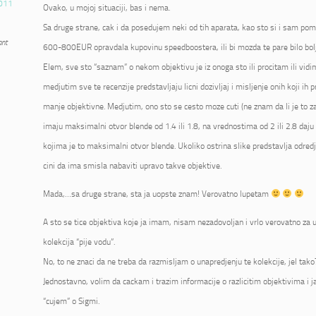
011
Ovako, u mojoj situaciji, bas i nema.
Sa druge strane, cak i da posedujem neki od tih aparata, kao sto si i sam pome
ant
600-800EUR opravdala kupovinu speedboostera, ili bi mozda te pare bilo bolje
Elem, sve sto “saznam” o nekom objektivu je iz onoga sto ili procitam ili vidi
medjutim sve te recenzije predstavljaju licni dozivljaj i misljenje onih koji ih p
manje objektivne. Medjutim, ono sto se cesto moze cuti (ne znam da li je to zai
imaju maksimalni otvor blende od 1.4 ili 1.8, na vrednostima od 2 ili 2.8 daju 
kojima je to maksimalni otvor blende. Ukoliko ostrina slike predstavlja odred
cini da ima smisla nabaviti upravo takve objektive.
Mada,…sa druge strane, sta ja uopste znam! Verovatno lupetam
A sto se tice objektiva koje ja imam, nisam nezadovoljan i vrlo verovatno za u
kolekcija “pije vodu”.
No, to ne znaci da ne treba da razmisljam o unapredjenju te kolekcije, jel tako
Jednostavno, volim da cackam i trazim informacije o razlicitim objektivima i 
“cujem” o Sigmi.