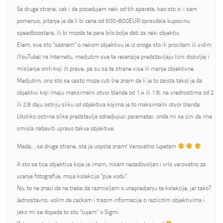
Sa druge strane, cak i da posedujem neki od tih aparata, kao sto si i sam
pomenuo, pitanje je da li bi cena od 600-800EUR opravdala kupovinu
speedboostera, ili bi mozda te pare bilo bolje dati za neki objektiv.
Elem, sve sto “saznam” o nekom objektivu je iz onoga sto ili procitam ili vidim
(YouTube) na Internetu, medjutim sve te recenzije predstavljaju licni dozivljaj i
misljenje onih koji ih prave, pa su sa te strane vise ili manje objektivne.
Medjutim, ono sto se cesto moze cuti (ne znam da li je to zaista tako) je da
objektivi koji imaju maksimalni otvor blende od 1.4 ili 1.8, na vrednostima od 2
ili 2.8 daju ostriju sliku od objektiva kojima je to maksimalni otvor blende.
Ukoliko ostrina slike predstavlja odredjujuci parametar, onda mi se cini da ima
smisla nabaviti upravo takve objektive.
Mada,…sa druge strane, sta ja uopste znam! Verovatno lupetam
A sto se tice objektiva koje ja imam, nisam nezadovoljan i vrlo verovatno za
ucenje fotografije, moja kolekcija “pije vodu”.
No, to ne znaci da ne treba da razmisljam o unapredjenju te kolekcije, jel tako?
Jednostavno, volim da cackam i trazim informacije o razlicitim objektivima i
jako mi se dopada to sto “cujem” o Sigmi.