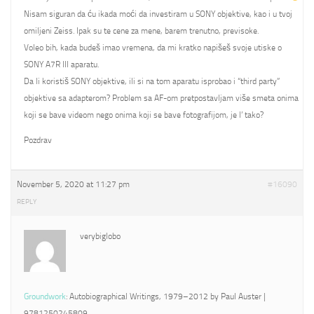
Nisam siguran da ću ikada moći da investiram u SONY objektive, kao i u tvoj
omiljeni Zeiss. Ipak su te cene za mene, barem trenutno, previsoke.
Voleo bih, kada budeš imao vremena, da mi kratko napišeš svoje utiske o
SONY A7R III aparatu.
Da li koristiš SONY objektive, ili si na tom aparatu isprobao i “third party”
objektive sa adapterom? Problem sa AF-om pretpostavljam više smeta onima
koji se bave videom nego onima koji se bave fotografijom, je l’ tako?
Pozdrav
November 5, 2020 at 11:27 pm
#16090
REPLY
verybiglobo
Groundwork
: Autobiographical Writings, 1979–2012 by Paul Auster |
9781250245809