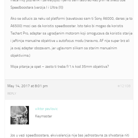
inace moj poznanik i zahvaljujuci njemu sam testirao kao prvi na svetu oba
Speedboostera (verzija I i Ultra (II))
Ako se odlucis za neku od platformi (savetovao sam ti Sony A6000, danas je to
A6500) moci ces da koristis speedbooster. Isto tako bi mogao da koristis
Techart Pro, adapter sa ugradjenim motorom koji omogucava da koristis starije
i jeftinije manualne objektive u autofocus modu (naravno, AF nije super brz ali
ja ovaj adapter obozavam, jer uglavnom slikam sa starim manualnim
objektivima.)
Moje pitanje je opet – zasto ti treba f/1.4 kod 35mm objektiva?
May 14, 2017 at 8:01 pm
#12108
REPLY
viktor pavlovic
Keymaster
Jos u vezi speedboostera, ekvivalencija nije bas jednostavna za shvatanje niti