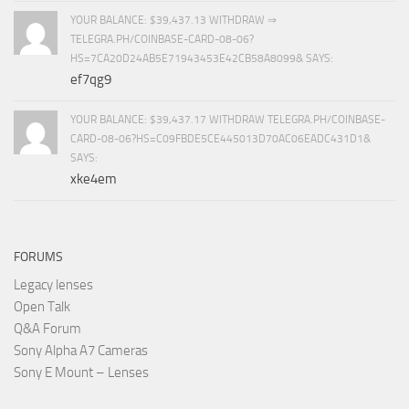
YOUR BALANCE: $39,437.13 WITHDRAW ⇒
TELEGRA.PH/COINBASE-CARD-08-06?
HS=7CA20D24AB5E71943453E42CB58A8099& SAYS:
ef7qg9
YOUR BALANCE: $39,437.17 WITHDRAW TELEGRA.PH/COINBASE-
CARD-08-06?HS=C09FBDE5CE445013D70AC06EADC431D1&
SAYS:
xke4em
FORUMS
Legacy lenses
Open Talk
Q&A Forum
Sony Alpha A7 Cameras
Sony E Mount – Lenses