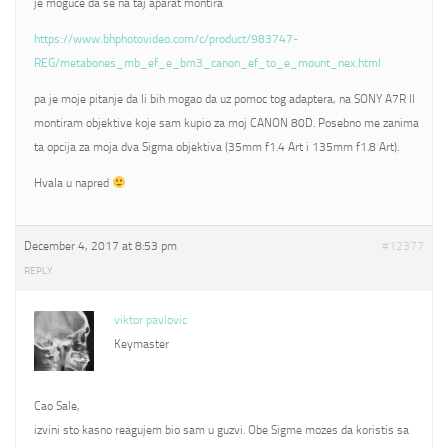
je moguce da se na taj aparat montira
https://www.bhphotovideo.com/c/product/983747-
REG/metabones_mb_ef_e_bm3_canon_ef_to_e_mount_nex.html
pa je moje pitanje da li bih mogao da uz pomoc tog adaptera, na SONY A7R II
montiram objektive koje sam kupio za moj CANON 80D. Posebno me zanima
ta opcija za moja dva Sigma objektiva (35mm f1.4 Art i 135mm f1.8 Art).
Hvala u napred
December 4, 2017 at 8:53 pm
#12377
REPLY
viktor pavlovic
Keymaster
Cao Sale,
izvini sto kasno reagujem bio sam u guzvi. Obe Sigme mozes da koristis sa