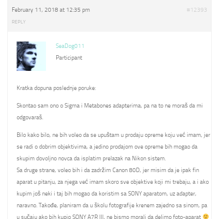
February 11, 2018 at 12:35 pm
#12393
REPLY
SeaDog011
Participant
Kratka dopuna poslednje poruke:
Skontao sam ono o Sigma i Metabones adapterima, pa na to ne moraš da mi
odgovaraš.
Bilo kako bilo, ne bih voleo da se upuštam u prodaju opreme koju već imam, jer
se radi o dobrim objektivima, a jedino prodajom ove opreme bih mogao da
skupim dovoljno novca da isplatim prelazak na Nikon sistem.
Sa druge strane, voleo bih i da zadržim Canon 80D, jer misim da je ipak fin
aparat u pitanju, za njega već imam skoro sve objektive koji mi trebaju, a i ako
kupim još neki i taj bih mogao da koristim sa SONY aparatom, uz adapter,
naravno. Takođe, planiram da u školu fotografije krenem zajedno sa sinom, pa
u sučaju ako bih kupio SONY A7R III, ne bismo morali da delimo foto-aparat