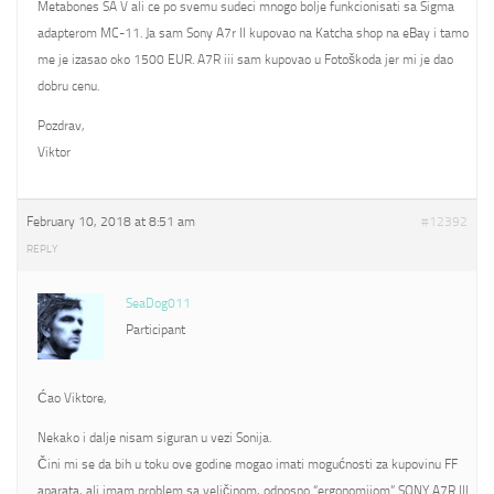
Metabones SA V ali ce po svemu sudeci mnogo bolje funkcionisati sa Sigma
adapterom MC-11. Ja sam Sony A7r II kupovao na Katcha shop na eBay i tamo
me je izasao oko 1500 EUR. A7R iii sam kupovao u Fotoškoda jer mi je dao
dobru cenu.
Pozdrav,
Viktor
February 10, 2018 at 8:51 am
#12392
REPLY
SeaDog011
Participant
Ćao Viktore,
Nekako i dalje nisam siguran u vezi Sonija.
Čini mi se da bih u toku ove godine mogao imati mogućnosti za kupovinu FF
aparata, ali imam problem sa veličinom, odnosno “ergonomijom” SONY A7R III