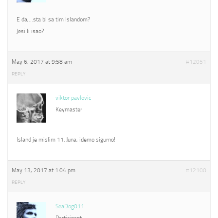
E da,…sta bi sa tim Islandom?
Jesi li isao?
May 6, 2017 at 9:58 am
#12051
REPLY
viktor pavlovic
Keymaster
Island je mislim 11. Juna, idemo sigurno!
May 13, 2017 at 1:04 pm
#12100
REPLY
SeaDog011