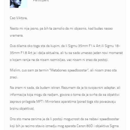
Participant
Cao Viktore,
Nesto mi nije jasno, pa bih te zamolio da mi objasnis, kad budes nasao
vremena.
Ova dilema oko toga sta da kupim, da li Sigmu 35mm F1.4 Art ili Sigmu 18-
35mm F1.8 Art je i dalje aktuelna, ali tu se sada umesao jedan novi momenat
o kojem ranije ne da nisam razmisljao, vec nisam ni znao da postoji.
Mislim, cuo sam za termin “Metabones speedbooster”, ali nisam znao sta
znaci.
Ne znam ni sada, da budem iskren. Razumem da je to svojevrsni adapter, ali
informacije koje mogu da nadjem, govore o tome da je svrha da se objektivi
zapravo prilagode MFT i Mirrorless aparatima (pored toga sto povecavaju
brzinu objektiva).
Ono sto mene zanima je da li postoji mogucnost da se nabavi speedbooster
koji bih ja recimo stavio izmedju mog aparata Canon 80D i objektiva Sigma