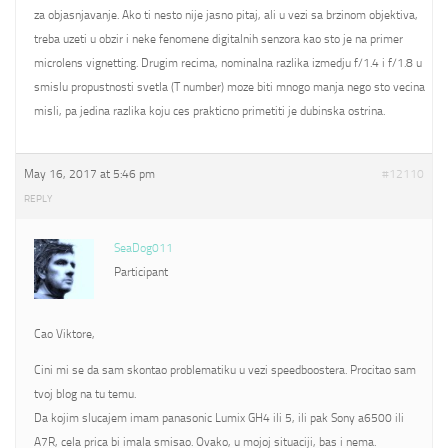
za objasnjavanje. Ako ti nesto nije jasno pitaj, ali u vezi sa brzinom objektiva,
treba uzeti u obzir i neke fenomene digitalnih senzora kao sto je na primer
microlens vignetting. Drugim recima, nominalna razlika izmedju f/1.4 i f/1.8 u
smislu propustnosti svetla (T number) moze biti mnogo manja nego sto vecina
misli, pa jedina razlika koju ces prakticno primetiti je dubinska ostrina.
May 16, 2017 at 5:46 pm
#12110
REPLY
SeaDog011
Participant
Cao Viktore,
Cini mi se da sam skontao problematiku u vezi speedboostera. Procitao sam
tvoj blog na tu temu.
Da kojim slucajem imam panasonic Lumix GH4 ili 5, ili pak Sony a6500 ili
A7R, cela prica bi imala smisao. Ovako, u mojoj situaciji, bas i nema.