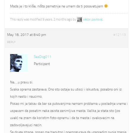
Mada je i to kliše, ništa pametnije ne umem da ti posavetujem
This reply was modified 9 years, 2 months ago by
viktor pavlovic
.
May 18, 2017 at 8:40 pm
#12113
REPLY
SeaDog011
Participant
Ne,…u pravu si.
Svaka oprema zastareva. Ono sto ostaje su utisci i iskustva, posebno oni iz
kojih nesto i naucimo.
Posao mi je takav da bar sa putovanjima nemam problema u poslednje vreme i
uspevam da posetim neka zaista zanimljiva mesta. Velika je steta sto (jos
uvek) ne znam da koristim foto-opremu i da ta mesta i ovekovecim na
zadovoljavajuci nacin.
Sa druge strane, posao me trenutno i onemogucava da unapredim svoja znanja.