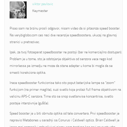
viktor pavlovic
Keymaster
Pisao sam na brzinu prosli odgovor, nisam video da si pitaonza speed booster.
Na verybiglobo.com ces naci dve recenzije speedboostera, ukucaj na glavnoj
stranici u pretrazivac.
Ipak, za tvoj fotoaparat speedbooster ne postoji (bar ne komerciajlno dostupan).
Problem je u tome, sto je odstojanje objektiva od senzora vece nego kod
mirrorlessa pa izmedju ne moze da stane adapter u kome bi mogla da se
smesti korekciona optika.
Inace speedbooster funkcionise tako sto poput baterijske lampe sa “zoom”
funkcijom (na primer maglite), suzi svetlo koje prolazi full frame objektivom na
velicinu APS-C senzora. Time sto se snop svetlanvise koncentrise, svetlo
postaje intenzivnije (gušće).
Speed booster je u biti obrnuta optika od tele convertera. Prvi speedbooster je
napravio Metabones u saradnji sa Conurus i Caldwell optics. Brian Caldwell je