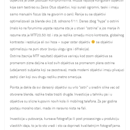
objektiva je uvek podlozan kompromisima. Mozda najbolje korigovani objektivi
koje sam testirao su Zeiss Otus objektivi, koji sunali ogromni, teski i imaju
samo manualni focus (da ne govorim o ceni). Ranije su se objektivi
optimalizovali za blende oko 2.8, odnosno f/11. Danas zbog “hypa” o ostrini
(malo ko na forumima uopste razume sta je u stvari “ostrina” a jos manje ih
razume sta je MTF20,50 itd. i sta je razlika izmedju micro kontrasta, globalnog
kontrasta i rezolucije ali svi hoce – super ostar objektiv
se objektivi
optimalizuju na puni otvor (svoju ulogu igra i difrakcija).
Ostrina (tacnije MTF rezultati) objektiva variraju kod zoom objektiva sa
promenom zizne daljine a kod svih objektiva sa promenom plana ostrine
(udaljenosti subjekta koji se zaostrava), mada moderni objektivi imaju plivajuci
zadnji clan koji ovu drugu razliku znatno smanjuje.
Pointa je dakle da svi danasnji objektivi su vrlo “ostri” u sredini slike vec od
otvorene blende, razlike treba traziti drugde. Investicije u tehniku pa i u
objektive su slicne kupovini novih kola ili mobilnog telefona. Za par godina
postaju moralno stari, mada im naravno nista ne fali.
Investicije u putovanja, kurseve fotografije ili post processinga u produkciju
vlastitih ideja, to je to sto vredi i sto ce doprineti kvalitetnijim fotografijama.