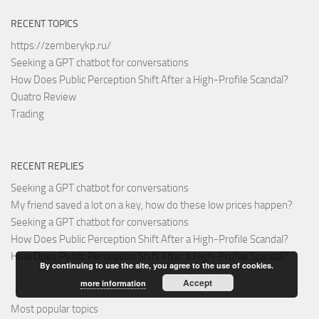
RECENT TOPICS
https://zemberykp.ru/
Seeking a GPT chatbot for conversations
How Does Public Perception Shift After a High-Profile Scandal?
Quatro Review
Trading
RECENT REPLIES
Seeking a GPT chatbot for conversations
My friend saved a lot on a key, how do these low prices happen?
Seeking a GPT chatbot for conversations
How Does Public Perception Shift After a High-Profile Scandal?
How Does Public Perception Shift After a High-Profile Scandal?
By continuing to use the site, you agree to the use of cookies.
Accept
more information
Most popular topics