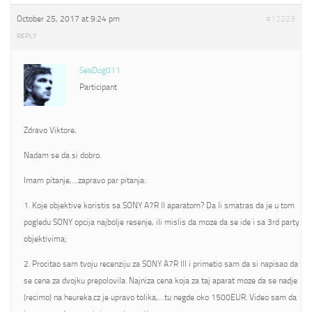
October 25, 2017 at 9:24 pm
#12223
REPLY
SeaDog011
Participant
Zdravo Viktore,
Nadam se da si dobro.
Imam pitanje,…zapravo par pitanja:
1. Koje objektive koristis sa SONY A7R II aparatom? Da li smatras da je u tom
pogledu SONY opcija najbolje resenje, ili mislis da moze da se ide i sa 3rd party
objektivima;
2. Procitao sam tvoju recenziju za SONY A7R III i primetio sam da si napisao da
se cena za dvojku prepolovila. Najniza cena koja za taj aparat moze da se nadje
(recimo) na heureka.cz je upravo tolika,…tu negde oko 1500EUR. Video sam da