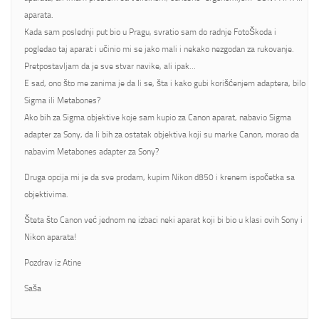
aparata.
Kada sam poslednji put bio u Pragu, svratio sam do radnje FotoŠkoda i
pogledao taj aparat i učinio mi se jako mali i nekako nezgodan za rukovanje.
Pretpostavljam da je sve stvar navike, ali ipak…
E sad, ono što me zanima je da li se, šta i kako gubi korišćenjem adaptera, bilo
Sigma ili Metabones?
Ako bih za Sigma objektive koje sam kupio za Canon aparat, nabavio Sigma
adapter za Sony, da li bih za ostatak objektiva koji su marke Canon, morao da
nabavim Metabones adapter za Sony?
Druga opcija mi je da sve prodam, kupim Nikon d850 i krenem ispočetka sa
objektivima.
Šteta što Canon već jednom ne izbaci neki aparat koji bi bio u klasi ovih Sony i
Nikon aparata!
Pozdrav iz Atine
Saša