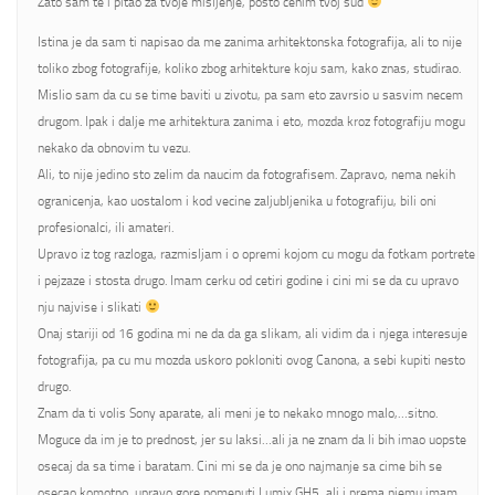
Zato sam te i pitao za tvoje misljenje, posto cenim tvoj sud
Istina je da sam ti napisao da me zanima arhitektonska fotografija, ali to nije
toliko zbog fotografije, koliko zbog arhitekture koju sam, kako znas, studirao.
Mislio sam da cu se time baviti u zivotu, pa sam eto zavrsio u sasvim necem
drugom. Ipak i dalje me arhitektura zanima i eto, mozda kroz fotografiju mogu
nekako da obnovim tu vezu.
Ali, to nije jedino sto zelim da naucim da fotografisem. Zapravo, nema nekih
ogranicenja, kao uostalom i kod vecine zaljubljenika u fotografiju, bili oni
profesionalci, ili amateri.
Upravo iz tog razloga, razmisljam i o opremi kojom cu mogu da fotkam portrete
i pejzaze i stosta drugo. Imam cerku od cetiri godine i cini mi se da cu upravo
nju najvise i slikati
Onaj stariji od 16 godina mi ne da da ga slikam, ali vidim da i njega interesuje
fotografija, pa cu mu mozda uskoro pokloniti ovog Canona, a sebi kupiti nesto
drugo.
Znam da ti volis Sony aparate, ali meni je to nekako mnogo malo,…sitno.
Moguce da im je to prednost, jer su laksi…ali ja ne znam da li bih imao uopste
osecaj da sa time i baratam. Cini mi se da je ono najmanje sa cime bih se
osecao komotno, upravo gore pomenuti Lumix GH5, ali i prema njemu imam