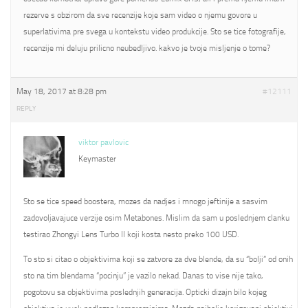
rezerve s obzirom da sve recenzije koje sam video o njemu govore u
superlativima pre svega u kontekstu video produkcije. Sto se tice fotografije,
recenzije mi deluju prilicno neubedljivo. kakvo je tvoje misljenje o tome?
May 18, 2017 at 8:28 pm
#12111
REPLY
viktor pavlovic
Keymaster
Sto se tice speed boostera, mozes da nadjes i mnogo jeftinije a sasvim
zadovoljavajuce verzije osim Metabones. Mislim da sam u poslednjem clanku
testirao Zhongyi Lens Turbo II koji kosta nesto preko 100 USD.
To sto si citao o objektivima koji se zatvore za dve blende, da su “bolji” od onih
sto na tim blendama “pocinju” je vazilo nekad. Danas to vise nije tako,
pogotovu sa objektivima poslednjih generacija. Opticki dizajn bilo kojeg