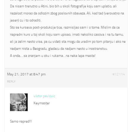
Da nisam trenutno u Atini, bio bih u skoli fotografije koju sam uplatio, ali
nazalost morao da odlozim zbog poslovnih obaveza. Ali, kad tad (verovatno na
jesen) cu i to odraditi.
Sto se kurseva post-produkcije tice, razmisljao sam i o tome. Mislim da ce
napredni kurs u toj skoli koju sam upisao, imati nekoliko casova i na tu temu,
ali ja zelim nesto vise, pa cu videti sta mogu da uradim po tom pitanju i ako ne
nadjem nista u Beogradu, gledacu da nadjem nesto u inostranstvu.
A onda,…sa znanjem u oku i rukama…na neka lepa mesta!
May 21, 2017 at 8:47 pm
#12114
REPLY
viktor pavlovic
Keymaster
Samo napred!!!