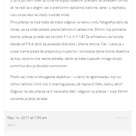
U principu sam uvek za to da se kupuju objektivi pravljeni za odredjeni format
ali ne radi se o dogmi vec o prakticnim razlozima (velicina, cena i u najmanju
ruku slican ako ne inbolji kvalitet slike).
Prvo pitanje na koje treba da trazis odgovor je kakvu vrstu fotografije zelis da
slikas, pa se onda odredis prema tehnickim zahtevima. 35mm nije portretna
duzina, pitanje je kada ces koristiti f/1.4 ili f/1.8? Za arhitekturu se koriste
blende od f/5,6 da bi se povecala dubinska i plosna ostrina. Cak i Leica je u
svoje vreme pisala da preporucuju kupovinu i koriscenje takve brzine objektiva
za koju stvarno ima realne potrebe, dakle ne treba kupovati mnogo skuplji
summilux ako je dovoljan summicron.
Posto vec imas sirokougaone objektive – u cemu te ogranicavaju, koji su
njihovi tehnicki limiti koji ti onemogucavaju da napravis fotku kakvu zelis?
Odgovor na obo pitanje ce ti verovatno dati i odgovor na pitanje – koja 35mm
varijanta je bolja za tebe.
May 14, 2017 at 7:55 pm
#12107
REPLY