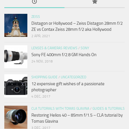
ZEISS
Distagon or Hollywood – Zeiss Distagon 28mm f/2
ZE vs Contax Zeiss 28mm f/2 aka Hollywood
2 APR, 2021
LENSES & CAMERAS REVIEWS
/
SONY
Sony FE 400mm f/2.8 GM Hands On
24 NOV, 2018
SHOPPING GUIDE
/
UNCATEGORIZED
12 expensive gift wishes of a passionate
photographer
4 DEC, 2017
CLA TUTORIALS WITH TOMAS GLAVINA
/
GUIDES & TUTORIALS
Restoring Helios 40 – 85mm f/1.5 – CLA tutorial by
Tomas Glavina
3 DEC, 2017