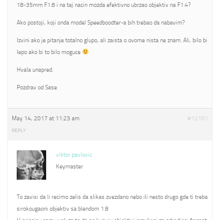
18-35mm F1.8 i na taj nacin mozda efektivno ubrzao objektiv na F1.4?
Ako postoji, koji onda model Speedboodter-a bih trebao da nabavim?
Izvini ako je pitanje totalno glupo, ali zaista o ovome nista ne znam. Ali, bilo bi
lepo ako bi to bilo moguce
Hvala unapred.
Pozdrav od Sase
May 14, 2017 at 11:23 am
#12101
REPLY
viktor pavlovic
Keymaster
To zavisi da li recimo zelis da slikas zvezdano nebo ili nesto drugo gde ti treba
sirokougaoni objektiv sa blendom 1.8