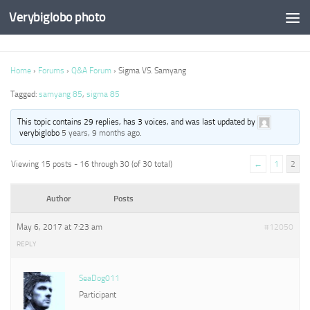
Verybiglobo photo
Home
›
Forums
›
Q&A Forum
›
Sigma VS. Samyang
Tagged:
samyang 85
,
sigma 85
This topic contains 29 replies, has 3 voices, and was last updated by
verybiglobo
5 years, 9 months ago
.
Viewing 15 posts - 16 through 30 (of 30 total)
←
1
2
Author
Posts
May 6, 2017 at 7:23 am
#12050
REPLY
SeaDog011
Participant