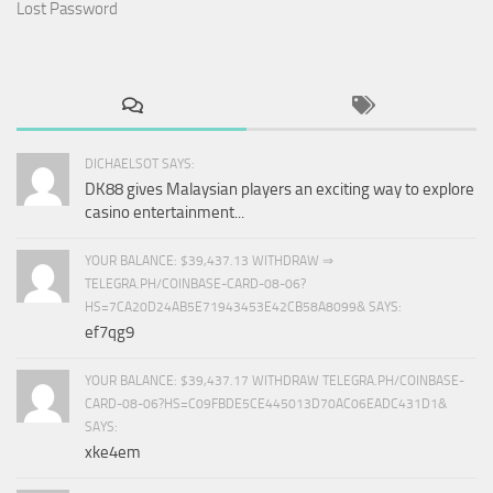
Lost Password
DICHAELSOT SAYS:
DK88 gives Malaysian players an exciting way to explore
casino entertainment...
YOUR BALANCE: $39,437.13 WITHDRAW ⇒
TELEGRA.PH/COINBASE-CARD-08-06?
HS=7CA20D24AB5E71943453E42CB58A8099& SAYS:
ef7qg9
YOUR BALANCE: $39,437.17 WITHDRAW TELEGRA.PH/COINBASE-
CARD-08-06?HS=C09FBDE5CE445013D70AC06EADC431D1&
SAYS:
xke4em