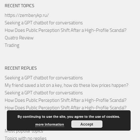
RECENT TOPICS
https://zemberykp.ru/
Seeking a GPT chatbot for conversations
How Does Public Perception Shift After a High-Profile Scandal?
Quatro Review
Trading
RECENT REPLIES
Seeking a GPT chatbot for conversations
My friend saved a lot on a key, how do these low prices happen?
Seeking a GPT chatbot for conversations
How Does Public Perception Shift After a High-Profile Scandal?
How Does Public Perception Shift After a High-Profile Scandal?
By continuing to use the site, you agree to the use of cookies.
Accept
more information
Most popular topics
Topics with no replies