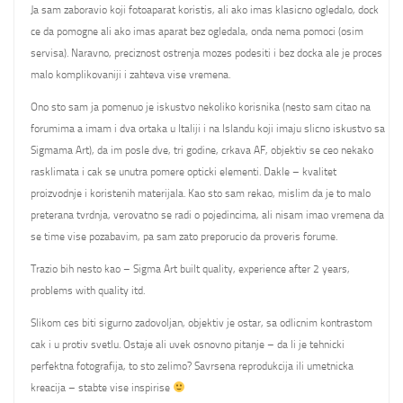
Ja sam zaboravio koji fotoaparat koristis, ali ako imas klasicno ogledalo, dock
ce da pomogne ali ako imas aparat bez ogledala, onda nema pomoci (osim
servisa). Naravno, preciznost ostrenja mozes podesiti i bez docka ale je proces
malo komplikovaniji i zahteva vise vremena.
Ono sto sam ja pomenuo je iskustvo nekoliko korisnika (nesto sam citao na
forumima a imam i dva ortaka u Italiji i na Islandu koji imaju slicno iskustvo sa
Sigmama Art), da im posle dve, tri godine, crkava AF, objektiv se ceo nekako
rasklimata i cak se unutra pomere opticki elementi. Dakle – kvalitet
proizvodnje i koristenih materijala. Kao sto sam rekao, mislim da je to malo
preterana tvrdnja, verovatno se radi o pojedincima, ali nisam imao vremena da
se time vise pozabavim, pa sam zato preporucio da proveris forume.
Trazio bih nesto kao – Sigma Art built quality, experience after 2 years,
problems with quality itd.
Slikom ces biti sigurno zadovoljan, objektiv je ostar, sa odlicnim kontrastom
cak i u protiv svetlu. Ostaje ali uvek osnovno pitanje – da li je tehnicki
perfektna fotografija, to sto zelimo? Savrsena reprodukcija ili umetnicka
kreacija – stabte vise inspirise