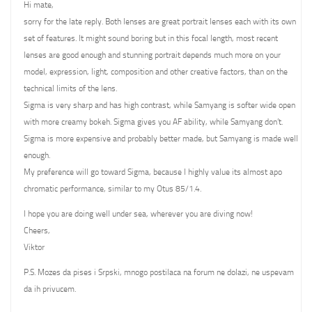
Hi mate,
sorry for the late reply. Both lenses are great portrait lenses each with its own
set of features. It might sound boring but in this focal length, most recent
lenses are good enough and stunning portrait depends much more on your
model, expression, light, composition and other creative factors, than on the
technical limits of the lens.
Sigma is very sharp and has high contrast, while Samyang is softer wide open
with more creamy bokeh. Sigma gives you AF ability, while Samyang don’t.
Sigma is more expensive and probably better made, but Samyang is made well
enough.
My preference will go toward Sigma, because I highly value its almost apo
chromatic performance, similar to my Otus 85/1.4.
I hope you are doing well under sea, wherever you are diving now!
Cheers,
Viktor
P.S. Mozes da pises i Srpski, mnogo postilaca na forum ne dolazi, ne uspevam
da ih privucem.