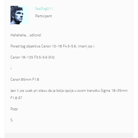
SeaDog011
Participant
Hahahaha,…odlicno!
Pored tog objektiva Canon 10-18 F4.5-5.6, imam jos i:
Canon 18-135 F3.5-5.6 (Kit)
i
Canon 85mm F1.8
Jesi li jos uvek pri stavu da je bolja opcija u ovom trenutku Sigma 18-35mm
F1.8 A?
Pozz
S.