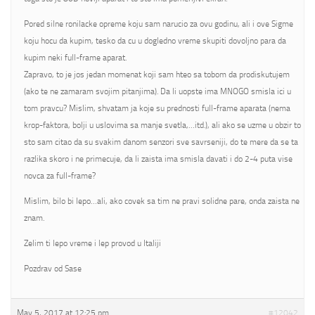
Pored silne ronilacke opreme koju sam narucio za ovu godinu, ali i ove Sigme
koju hocu da kupim, tesko da cu u dogledno vreme skupiti dovoljno para da
kupim neki full-frame aparat.
Zapravo, to je jos jedan momenat koji sam hteo sa tobom da prodiskutujem
(ako te ne zamaram svojim pitanjima). Da li uopste ima MNOGO smisla ici u
tom pravcu? Mislim, shvatam ja koje su prednosti full-frame aparata (nema
krop-faktora, bolji u uslovima sa manje svetla,…itd.), ali ako se uzme u obzir to
sto sam citao da su svakim danom senzori sve savrseniji, do te mere da se ta
razlika skoro i ne primecuje, da li zaista ima smisla davati i do 2-4 puta vise
novca za full-frame?
Mislim, bilo bi lepo…ali, ako covek sa tim ne pravi solidne pare, onda zaista ne
znam.
Zelim ti lepo vreme i lep provod u Italiji
Pozdrav od Sase
May 5, 2017 at 12:25 pm
#12042