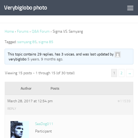
Verybiglobo photo
Home
›
Forums
›
Q&A Forum
›
Sigma VS. Samyang
Tagged:
samyang 85
,
sigma 85
This topic contains 29 replies, has 3 voices, and was last updated by
verybiglobo
5 years, 9 months ago
.
Viewing 15 posts - 1 through 15 (of 30 total)
1
2
→
Author
Posts
March 28, 2017 at 12:54 pm
#11539
REPLY
SeaDog011
Participant