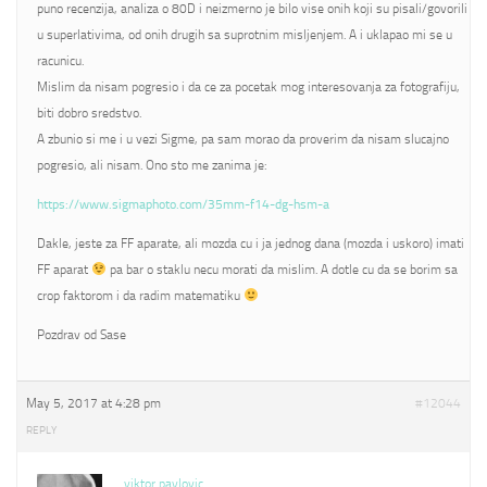
puno recenzija, analiza o 80D i neizmerno je bilo vise onih koji su pisali/govorili
u superlativima, od onih drugih sa suprotnim misljenjem. A i uklapao mi se u
racunicu.
Mislim da nisam pogresio i da ce za pocetak mog interesovanja za fotografiju,
biti dobro sredstvo.
A zbunio si me i u vezi Sigme, pa sam morao da proverim da nisam slucajno
pogresio, ali nisam. Ono sto me zanima je:
https://www.sigmaphoto.com/35mm-f14-dg-hsm-a
Dakle, jeste za FF aparate, ali mozda cu i ja jednog dana (mozda i uskoro) imati
FF aparat
pa bar o staklu necu morati da mislim. A dotle cu da se borim sa
crop faktorom i da radim matematiku
Pozdrav od Sase
May 5, 2017 at 4:28 pm
#12044
REPLY
viktor pavlovic