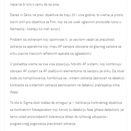
inace ne bi bilo o cemu da se pise.
Danas ni Zeiss ne pravi objektive da traju 20 i vise godina, to vreme je proslo
(osim onih pro objektiva za film, koji se jos uvek uglavnim proizvode rucno u
Nemackoj i kostaju ko mali avion.)
Problem sa ostrenjem koji spominjes ti, je vecinom vezan za preciznost
ostrenja sa aparatima koji imaju AF senzore odvojene od glavnog senzora za
sliku (vecina klasicnih refleksnih aparata sa ogledalom.)
U poslednje vreme se sve vise pojavljuju hibridni AF sistemi, koji kombinuju
odvojeni AF sistem sa AF osetljivim elementuma na senzoru za sliku. Da stvar
bude jos komplikovanija, kombinuje se i sistem ostrenja zasnovan na detekciji
kontrasta sa sistemom ostrenja zasnovanom na detekciji preklapanja slike
(faze).
To sto bi Sigma dock trebao da omoguci je – kalibracija konkretnog objektiva
sa konkretnim fotoaparatom koji koristi tu detekciju faze (phase detection), jer
tamo usled proizvodjackih tolerancija dolazi do njihovog udvajanja i
progresivnog pogorsanja preciznosti ostrenja.