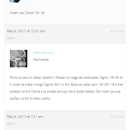
Imam vec Canon 10-18
May 6, 2017 at 12:31 am
#12048
REPLY
viktor pavlovic
Keymaster
Pa to je sasvim dobar objektiv. Mozes na njega da nadovezes Sigmu 18-35 ali
ti onda ne treba mnogo Sigma 35/1.4 Art. Bolje za sada uzmi 18-35/1.8 a kad
predjes na full frame sve prodaj pa kupi sta ti bude trebalo. Da nisam po sve
opičen, ja bih to tako uradio.
May 6, 2017 at 7:21 am
#12049
REPLY