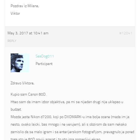
Pozdrav iz Milana,
Viktor
May 3, 2017 at 10:41 am
#12041
REPLY
SeaDog011
Participant
Zdravo Viktore,
Kupio sam Canon 80D.
Hteo sam da imam izbor objektiva, pa mi se nijedan drugi nije uklapao u
budzet.
Mozda jeste Nikon d7200, koji po DXOMARK-u ima bolje ocene (mada im ja
nesto, ovako laicki, bas mnogo i ne verujem), ali s obzirom da sam nekako
zamislio da se malo igram i sa enterijerskom fotografijom, prevagnulo je pored
toga sto je 80D noviji aparat i to sto ima pomerljivi ekran.