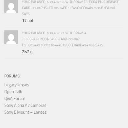
YOUR BALANCE: $39,437.96 WITHDRAW TELEGRA.PH/COINBASE-
CARD-08-06?HS=CD78574ED32F45C9CC84A92515B7EA79&
SAYS:
17inof
YOUR BALANCE: $39,437.21 WITHDRAW ➜
TELEGRA.PH/COINBASE-CARD-08-06?
HS=C054A93B08210444E15ECFE8A8D49476& SAYS:
2lv2lq
FORUMS
Legacy lenses
Open Talk
Q&A Forum
Sony Alpha A7 Cameras
Sony E Mount – Lenses