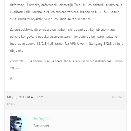
deformaciji i optickoj deformaciji (distorziji). To su kljucni faktori, jer ako zelis
kvalitetnu sliku arhitekture, obicno ces zatvoriti blendu na f/5.6-f/16 a tu su
svi ti moderni objektivi vrlo slicni kada se radi o ostrini.
Za perspektivnu deformaciju su najbolji shift objektivi, koji obicno imaju i
odlicno korigovanu opticku distorziju. Zanimljiv objektiv koji sam nedavno
testirao je Laowa 12/2.8 (full frame). Na APS-C volim Samyang 8/2.8 ali to je
riblje oko.
Zoom 18-35 je zanimljiv ali je steta sto nije siri. Licno bih izabrao neki Canon
10-22.
V.
May 5, 2017 at 4:59 pm
#12047
REPLY
SeaDog011
Participant