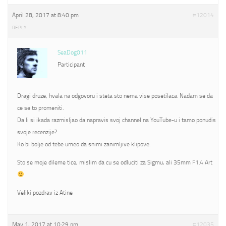
April 28, 2017 at 8:40 pm
#12014
REPLY
SeaDog011
Participant
Dragi druze, hvala na odgovoru i steta sto nema vise posetilaca. Nadam se da
ce se to promeniti.
Da li si ikada razmisljao da napravis svoj channel na YouTube-u i tamo ponudis
svoje recenzije?
Ko bi bolje od tebe umeo da snimi zanimljive klipove.
Sto se moje dileme tice, mislim da cu se odluciti za Sigmu, ali 35mm F1.4 Art
Veliki pozdrav iz Atine
May 1, 2017 at 10:29 pm
#12035