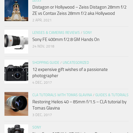
ZEISS
Distagon or Hollywood – Zeiss Distagon 28mm f/2
ZE vs Contax Zeiss 28mm f/2 aka Hollywood
2 APR, 2021
LENSES & CAMERAS REVIEWS
/
SONY
Sony FE 400mm f/2.8 GM Hands On
24 NOV, 2018
SHOPPING GUIDE
/
UNCATEGORIZED
12 expensive gift wishes of a passionate
photographer
4 DEC, 2017
CLA TUTORIALS WITH TOMAS GLAVINA
/
GUIDES & TUTORIALS
Restoring Helios 40 – 85mm f/1.5 – CLA tutorial by
Tomas Glavina
3 DEC, 2017
SONY