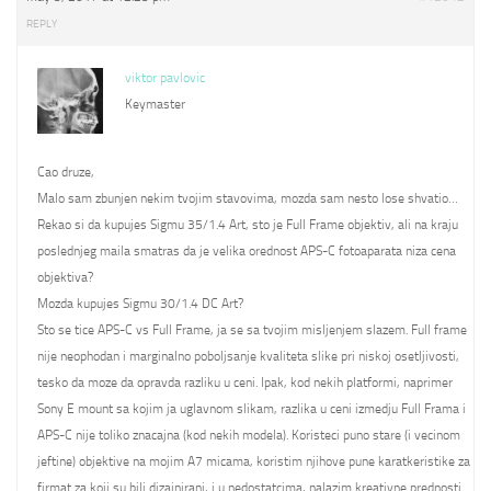
REPLY
viktor pavlovic
Keymaster
Cao druze,
Malo sam zbunjen nekim tvojim stavovima, mozda sam nesto lose shvatio…
Rekao si da kupujes Sigmu 35/1.4 Art, sto je Full Frame objektiv, ali na kraju
poslednjeg maila smatras da je velika orednost APS-C fotoaparata niza cena
objektiva?
Mozda kupujes Sigmu 30/1.4 DC Art?
Sto se tice APS-C vs Full Frame, ja se sa tvojim misljenjem slazem. Full frame
nije neophodan i marginalno poboljsanje kvaliteta slike pri niskoj osetljivosti,
tesko da moze da opravda razliku u ceni. Ipak, kod nekih platformi, naprimer
Sony E mount sa kojim ja uglavnom slikam, razlika u ceni izmedju Full Frama i
APS-C nije toliko znacajna (kod nekih modela). Koristeci puno stare (i vecinom
jeftine) objektive na mojim A7 micama, koristim njihove pune karatkeristike za
firmat za koji su bili dizajnirani, i u nedostatcima, nalazim kreativne prednosti.