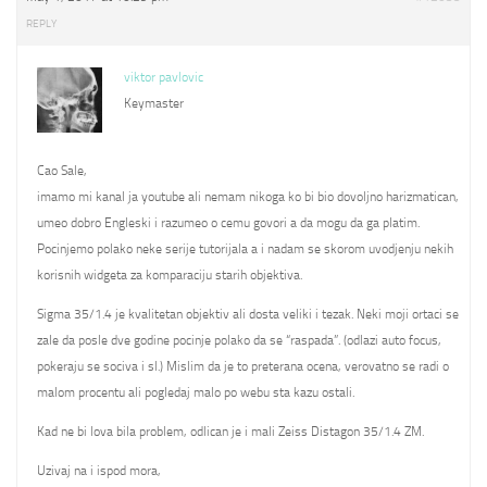
REPLY
viktor pavlovic
Keymaster
Cao Sale,
imamo mi kanal ja youtube ali nemam nikoga ko bi bio dovoljno harizmatican,
umeo dobro Engleski i razumeo o cemu govori a da mogu da ga platim.
Pocinjemo polako neke serije tutorijala a i nadam se skorom uvodjenju nekih
korisnih widgeta za komparaciju starih objektiva.
Sigma 35/1.4 je kvalitetan objektiv ali dosta veliki i tezak. Neki moji ortaci se
zale da posle dve godine pocinje polako da se “raspada”. (odlazi auto focus,
pokeraju se sociva i sl.) Mislim da je to preterana ocena, verovatno se radi o
malom procentu ali pogledaj malo po webu sta kazu ostali.
Kad ne bi lova bila problem, odlican je i mali Zeiss Distagon 35/1.4 ZM.
Uzivaj na i ispod mora,