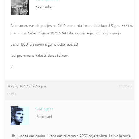
Keymaster
Ako nameravas da predjes na full frame, onda ima smisla kupiti Sigmu 35/1.4,
inace bi za APS-C, Sigma 30/1.4 Art bila bolje (manje i jeftinije) resenje.
Canon 80D je sasvim sigurno dobar aparat!
Javi povremeno kako ti ide sa fotkom!
V.
May 5, 2017 at 4:45 pm
#12045
REPLY
SeaDog011
Participant
Uh,…kad te vec davim, i kada vec pricamo o APSC objektivima, kakvo je tvoje