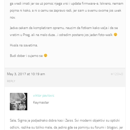
ga vredi imati jer se uz pomoc njega vrsi i update firmware-a. Iskreno, nemam
pojma ni kako, a ni o cemu se zapravo radi, jer sam u svemu ovome jos uvek
nov.
Jedva cekam da kompletiram opremu, naucim da fotkam kako valja i da se
vratim u Prag, ali na malo duze…i odradim posteno jos jedan foto-walk
Hvala na savetima.
Budi dobar i cujemo se
May 3, 2017 at 10:19 am
#12040
REPLY
viktor pavlovic
Keymaster
Sale, Sigma je podjednako dobra kao i Zeiss. Svi moderni objektivi su opticki
odlicni, razlike su toliko male, da jedino gde se pominju su forumi i blogovi, jer