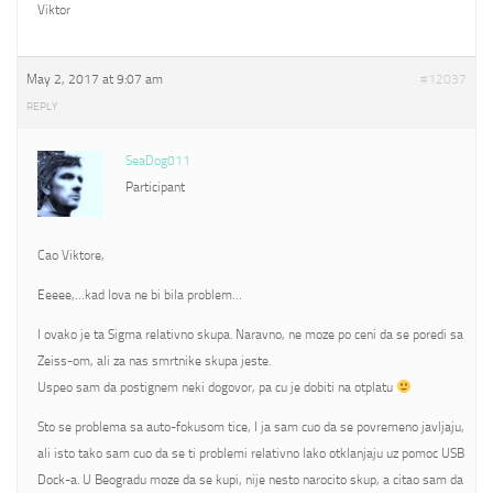
Viktor
May 2, 2017 at 9:07 am
#12037
REPLY
SeaDog011
Participant
Cao Viktore,
Eeeee,…kad lova ne bi bila problem…
I ovako je ta Sigma relativno skupa. Naravno, ne moze po ceni da se poredi sa
Zeiss-om, ali za nas smrtnike skupa jeste.
Uspeo sam da postignem neki dogovor, pa cu je dobiti na otplatu
Sto se problema sa auto-fokusom tice, I ja sam cuo da se povremeno javljaju,
ali isto tako sam cuo da se ti problemi relativno lako otklanjaju uz pomoc USB
Dock-a. U Beogradu moze da se kupi, nije nesto narocito skup, a citao sam da