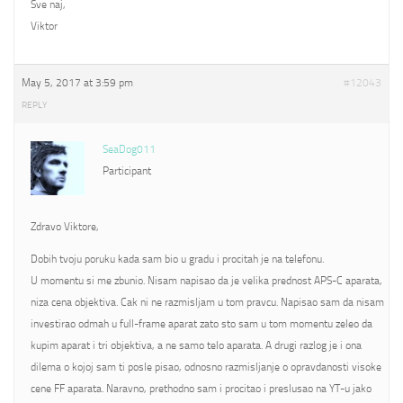
Sve naj,
Viktor
May 5, 2017 at 3:59 pm
#12043
REPLY
SeaDog011
Participant
Zdravo Viktore,
Dobih tvoju poruku kada sam bio u gradu i procitah je na telefonu.
U momentu si me zbunio. Nisam napisao da je velika prednost APS-C aparata,
niza cena objektiva. Cak ni ne razmisljam u tom pravcu. Napisao sam da nisam
investirao odmah u full-frame aparat zato sto sam u tom momentu zeleo da
kupim aparat i tri objektiva, a ne samo telo aparata. A drugi razlog je i ona
dilema o kojoj sam ti posle pisao, odnosno razmisljanje o opravdanosti visoke
cene FF aparata. Naravno, prethodno sam i procitao i preslusao na YT-u jako