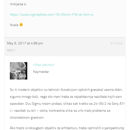
misljenje o:
https://www.sigmaphoto.com/18-35mm-f18-dc-hsm-a
Hvala
May 5, 2017 at 4:58 pm
#12046
REPLY
viktor pavlovic
Keymaster
Svi ti moderni objektivi su tehnicki (korekcijom optickih gresaka) veoma dobri,
sigurno mnogo bolji, nego sto meni treba za najzahtevnije rezultate kojih sam
sposoban. Ovu Sigmu nisam probao, slikao sak kratko sa 24-35/2 na Sony A7r
ii i rezultati su bili – ostra, kontrastna slika sa vrlo malo problema sa
chromatskom greskom.
Ako trazis sirokougaoni objektiv za arhitekturu, treba razmisliti o perspektivnoj