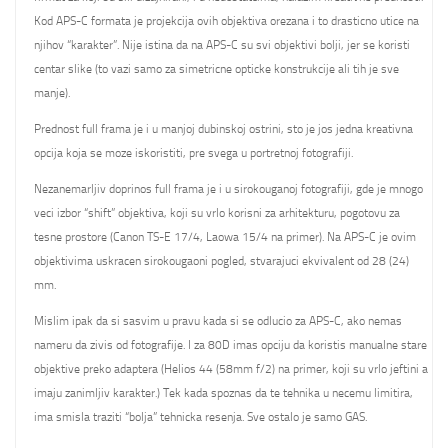
Kod APS-C formata je projekcija ovih objektiva orezana i to drasticno utice na
njihov “karakter”. Nije istina da na APS-C su svi objektivi bolji, jer se koristi
centar slike (to vazi samo za simetricne opticke konstrukcije ali tih je sve
manje).
Prednost full frama je i u manjoj dubinskoj ostrini, sto je jos jedna kreativna
opcija koja se moze iskoristiti, pre svega u portretnoj fotografiji.
Nezanemarljiv doprinos full frama je i u sirokouganoj fotografiji, gde je mnogo
veci izbor “shift” objektiva, koji su vrlo korisni za arhitekturu, pogotovu za
tesne prostore (Canon TS-E 17/4, Laowa 15/4 na primer). Na APS-C je ovim
objektivima uskracen sirokougaoni pogled, stvarajuci ekvivalent od 28 (24)
mm.
Mislim ipak da si sasvim u pravu kada si se odlucio za APS-C, ako nemas
nameru da zivis od fotografije. I za 80D imas opciju da koristis manualne stare
objektive preko adaptera (Helios 44 (58mm f/2) na primer, koji su vrlo jeftini a
imaju zanimljiv karakter.) Tek kada spoznas da te tehnika u necemu limitira,
ima smisla traziti “bolja” tehnicka resenja. Sve ostalo je samo GAS.